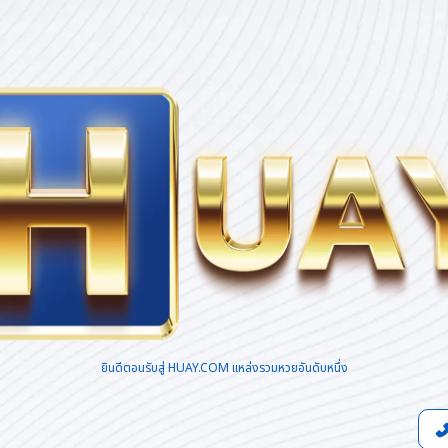
ยินดีตอนรับสู่ HUAY.COM แหล่งรวมหวยอันดับหนึ่ง